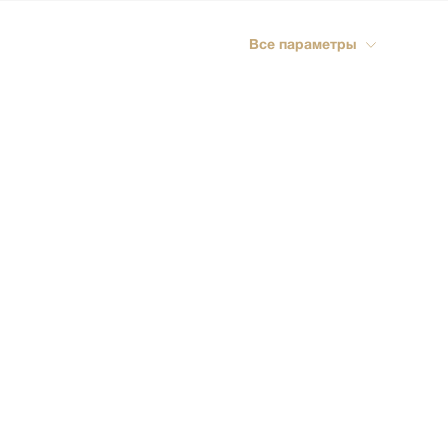
ика
Все параметры
импрессионизм
кспрессионизм
ский стиль
rn
мализм
олизм
ард
-арт
акционизм
актный
ессионизм
рт
ная