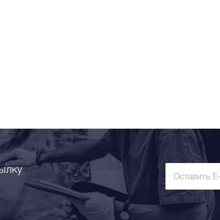
Ботаника
Натюрморт
Природа
Цветы
NY2025
Архитектура
Пейзаж
Люди
Детская
Абстракция
Pop Art
ылку