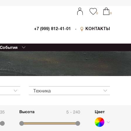
0
0
+7 (999) 812-41-01
КОНТАКТЫ
События
ыставки
0
0
оллаборации
очный
еализм
етской
ессионизм
Техника
изм
еский реализм
Высота
Цвет
535
5
-
240
еменная
ативная живопись
етрия