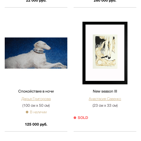
22 000 руб.
260 000 руб.
Спокойствие в ночи
New season III
Дарья Григорова
Анастасия Савенко
(100 см х 50 см)
(23 см х 33 см)
В наличии
SOLD
125 000 руб.